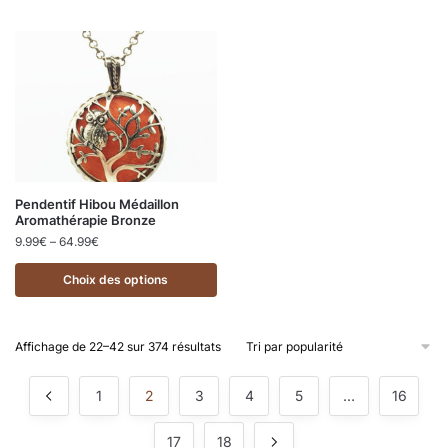
Pendentif Hibou Médaillon
Aromathérapie Bronze
9.99
€
–
64.99
€
Choix des options
Affichage de 22–42 sur 374 résultats
1
2
3
4
5
…
16
17
18