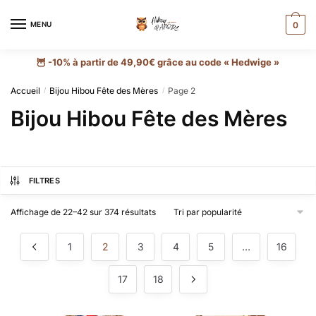
MENU
0
🦉 -10% à partir de 49,90€ grâce au code « Hedwige »
Accueil
Bijou Hibou Fête des Mères
Page 2
/
/
Bijou Hibou Fête des Mères
FILTRES
Affichage de 22–42 sur 374 résultats
1
2
3
4
5
…
16
17
18