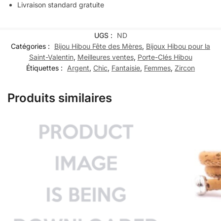
Livraison standard gratuite
UGS :
ND
Catégories :
Bijou Hibou Fête des Mères
,
Bijoux Hibou pour la
Saint-Valentin
,
Meilleures ventes
,
Porte-Clés Hibou
Étiquettes :
Argent
,
Chic
,
Fantaisie
,
Femmes
,
Zircon
Produits similaires