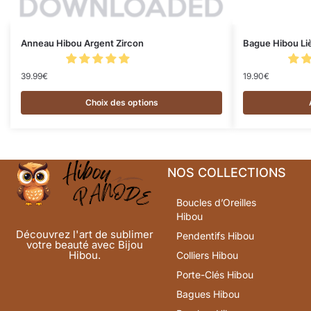
Anneau Hibou Argent Zircon
Bague Hibou Li
39.99
€
19.90
€
Choix des options
NOS COLLECTIONS
Boucles d’Oreilles
Hibou
Découvrez l'art de sublimer
Pendentifs Hibou
votre beauté avec Bijou
Hibou.
Colliers Hibou
Porte-Clés Hibou
Bagues Hibou