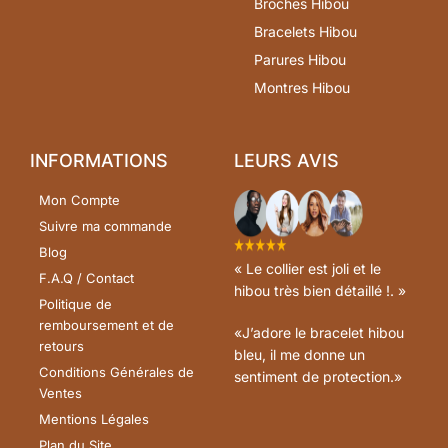
Broches Hibou
Bracelets Hibou
Parures Hibou
Montres Hibou
INFORMATIONS
LEURS AVIS
Mon Compte
Suivre ma commande
Blog
« Le collier est joli et le
F.A.Q / Contact
hibou très bien détaillé !. »
Politique de
remboursement et de
«J’adore le bracelet hibou
retours
bleu, il me donne un
Conditions Générales de
sentiment de protection.»
Ventes
Mentions Légales
Plan du Site