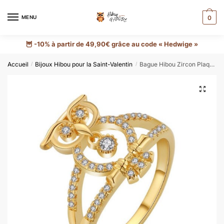
MENU
0
🦉 -10% à partir de 49,90€ grâce au code « Hedwige »
Accueil
Bijoux Hibou pour la Saint-Valentin
Bague Hibou Zircon Plaqué Or
/
/
🔍